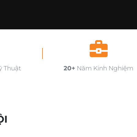
ỹ Thuật
20+
Năm Kinh Nghiệm
ỘI