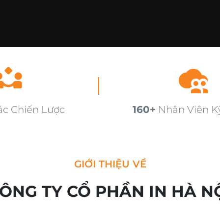
ác Chiến Lược
160+
Nhân Viên K
GIỚI THIỆU VỀ
ÔNG TY CỔ PHẦN IN HÀ N