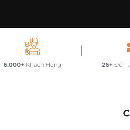
6.000+
Khách Hàng
26+
Đối T
C