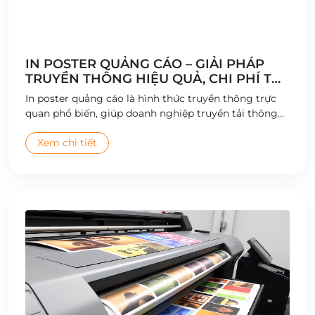
IN POSTER QUẢNG CÁO – GIẢI PHÁP
TRUYỀN THÔNG HIỆU QUẢ, CHI PHÍ TỐI
ƯU
In poster quảng cáo là hình thức truyền thông trực
quan phổ biến, giúp doanh nghiệp truyền tải thông
điệp, hình ảnh và thông tin sản phẩm đến khách
hàng một cách nhanh chóng, ấn tượng và tiết kiệm
Xem chi tiết
chi phí. Với công nghệ in kỹ thuật số hiện đại, poster
quảng cáo ngày càng đa dạng về chất liệu, kích
thước và thiết kế.