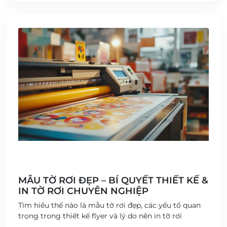
MẪU TỜ RƠI ĐẸP – BÍ QUYẾT THIẾT KẾ &
IN TỜ RƠI CHUYÊN NGHIỆP
Tìm hiểu thế nào là mẫu tờ rơi đẹp, các yếu tố quan
trọng trong thiết kế flyer và lý do nên in tờ rơi