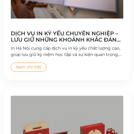
DỊCH VỤ IN KỶ YẾU CHUYÊN NGHIỆP –
LƯU GIỮ NHỮNG KHOẢNH KHẮC ĐÁNG
NHỚ
In Hà Nội cung cấp dịch vụ in kỷ yếu chất lượng cao,
giúp lưu giữ kỷ niệm học tập và sự kiện quan trọng,
với thiết kế sáng tạo và bìa sách bền đẹp.
Xem chi tiết