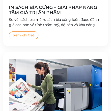
IN SÁCH BÌA CỨNG – GIẢI PHÁP NÂNG
TẦM GIÁ TRỊ ẤN PHẨM
So với sách bìa mềm, sách bìa cứng luôn được đánh
giá cao hơn về tính thẩm mỹ, độ bền và khả năng
bảo quản. In sách bìa cứng là lựa chọn lý tưởng cho
những ấn phẩm có giá trị, cần lưu trữ lâu dài và tạo
Xem chi tiết
ấn tượng chuyên nghiệp ngay từ lần đầu tiếp cận
người đọc.