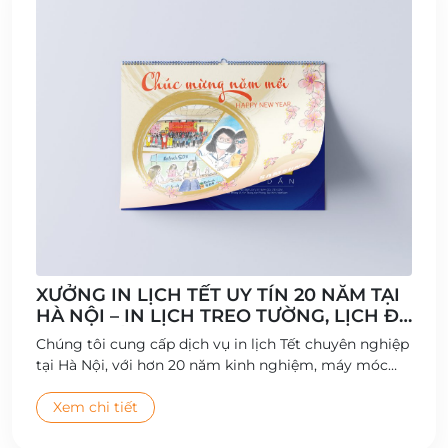
XƯỞNG IN LỊCH TẾT UY TÍN 20 NĂM TẠI
HÀ NỘI – IN LỊCH TREO TƯỜNG, LỊCH ĐỂ
BÀN CHẤT LƯỢNG CAO
Chúng tôi cung cấp dịch vụ in lịch Tết chuyên nghiệp
tại Hà Nội, với hơn 20 năm kinh nghiệm, máy móc
hiện đại và đội ngũ thiết kế sáng tạo.
Xem chi tiết