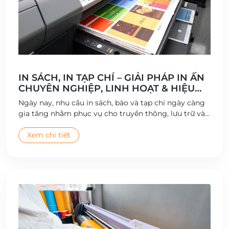
IN SÁCH, IN TẠP CHÍ – GIẢI PHÁP IN ẤN
CHUYÊN NGHIỆP, LINH HOẠT & HIỆU
QUẢ
Ngày nay, nhu cầu in sách, báo và tạp chí ngày càng
gia tăng nhằm phục vụ cho truyền thông, lưu trữ và
phát hành nội bộ hoặc thương mại. Dịch vụ in sách,
in tạp chí của Công ty Cổ phần In Hà Nội đáp ứng linh
Xem chi tiết
hoạt mọi yêu cầu từ số lượng nhỏ đến số lượng lớn,
đảm bảo chất lượng cao, chi phí hợp lý và tiến độ
nhanh chóng.