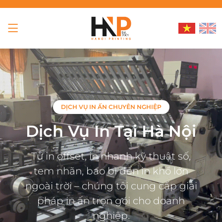
DỊCH VỤ IN ẤN CHUYÊN NGHIỆP
Dịch Vụ In Tại Hà Nội
Từ in offset, in nhanh kỹ thuật số,
tem nhãn, bao bì đến in khổ lớn
ngoài trời – chúng tôi cung cấp giải
pháp in ấn trọn gói cho doanh
nghiệp.