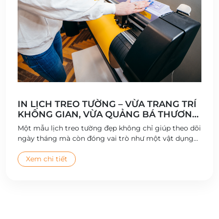
IN LỊCH TREO TƯỜNG – VỪA TRANG TRÍ
KHÔNG GIAN, VỪA QUẢNG BÁ THƯƠNG
HIỆU
Một mẫu lịch treo tường đẹp không chỉ giúp theo dõi
ngày tháng mà còn đóng vai trò như một vật dụng
trang trí tinh tế cho không gian sống và làm việc.
Đặc biệt, lịch treo tường in theo yêu cầu còn là công
Xem chi tiết
cụ quảng bá thương hiệu hiệu quả, được nhiều doanh
nghiệp lựa chọn làm quà tặng khách hàng dịp cuối
năm.