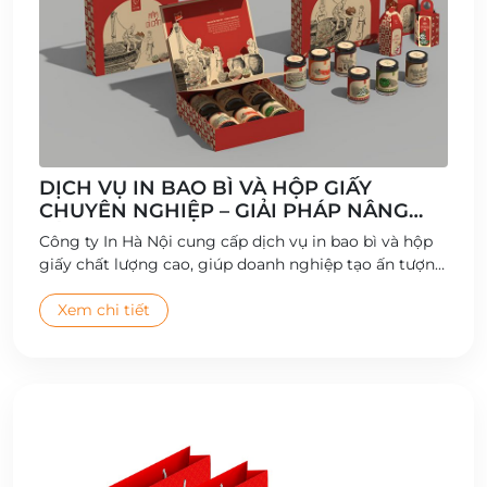
DỊCH VỤ IN BAO BÌ VÀ HỘP GIẤY
CHUYÊN NGHIỆP – GIẢI PHÁP NÂNG
TẦM THƯƠNG HIỆU
Công ty In Hà Nội cung cấp dịch vụ in bao bì và hộp
giấy chất lượng cao, giúp doanh nghiệp tạo ấn tượng
thương hiệu và gia tăng giá trị sản phẩm.
Xem chi tiết