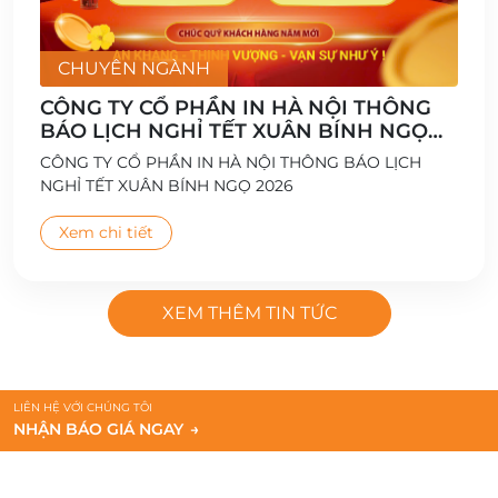
CHUYÊN NGÀNH
CÔNG TY CỔ PHẦN IN HÀ NỘI THÔNG
BÁO LỊCH NGHỈ TẾT XUÂN BÍNH NGỌ
2026
CÔNG TY CỔ PHẦN IN HÀ NỘI THÔNG BÁO LỊCH
NGHỈ TẾT XUÂN BÍNH NGỌ 2026
Xem chi tiết
XEM THÊM TIN TỨC
LIÊN HỆ VỚI CHÚNG TÔI
NHẬN BÁO GIÁ NGAY
→