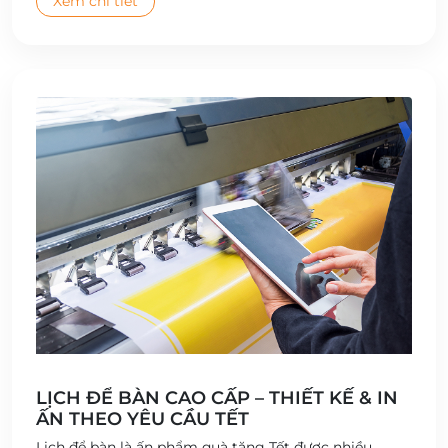
Xem chi tiết
LỊCH ĐỂ BÀN CAO CẤP – THIẾT KẾ & IN
ẤN THEO YÊU CẦU TẾT
Lịch để bàn là ấn phẩm quà tặng Tết được nhiều