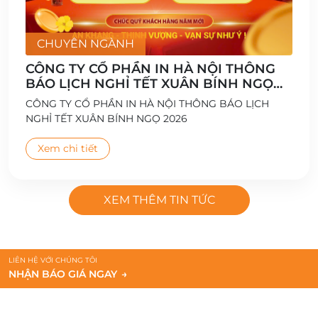
CHUYÊN NGÀNH
CÔNG TY CỔ PHẦN IN HÀ NỘI THÔNG
BÁO LỊCH NGHỈ TẾT XUÂN BÍNH NGỌ
2026
CÔNG TY CỔ PHẦN IN HÀ NỘI THÔNG BÁO LỊCH
NGHỈ TẾT XUÂN BÍNH NGỌ 2026
Xem chi tiết
XEM THÊM TIN TỨC
LIÊN HỆ VỚI CHÚNG TÔI
NHẬN BÁO GIÁ NGAY
→