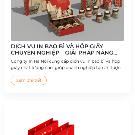
DỊCH VỤ IN BAO BÌ VÀ HỘP GIẤY
CHUYÊN NGHIỆP – GIẢI PHÁP NÂNG
TẦM THƯƠNG HIỆU
Công ty In Hà Nội cung cấp dịch vụ in bao bì và hộp
giấy chất lượng cao, giúp doanh nghiệp tạo ấn tượng
thương hiệu và gia tăng giá trị sản phẩm.
Xem chi tiết