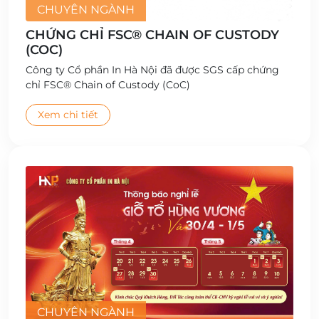
CHUYÊN NGÀNH
CHỨNG CHỈ FSC® CHAIN OF CUSTODY
(COC)
Công ty Cổ phần In Hà Nội đã được SGS cấp chứng
chỉ FSC® Chain of Custody (CoC)
Xem chi tiết
CHUYÊN NGÀNH