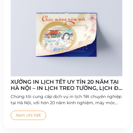
XƯỞNG IN LỊCH TẾT UY TÍN 20 NĂM TẠI
HÀ NỘI – IN LỊCH TREO TƯỜNG, LỊCH ĐỂ
BÀN CHẤT LƯỢNG CAO
Chúng tôi cung cấp dịch vụ in lịch Tết chuyên nghiệp
tại Hà Nội, với hơn 20 năm kinh nghiệm, máy móc
hiện đại và đội ngũ thiết kế sáng tạo.
Xem chi tiết