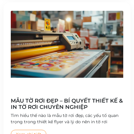
MẪU TỜ RƠI ĐẸP – BÍ QUYẾT THIẾT KẾ &
IN TỜ RƠI CHUYÊN NGHIỆP
Tìm hiểu thế nào là mẫu tờ rơi đẹp, các yếu tố quan
trọng trong thiết kế flyer và lý do nên in tờ rơi