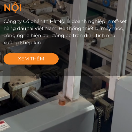
NỘI
Công ty Cổ phần In Hà Nội là doanh nghiệp in off-set
hàng đầu tại Việt Nam. Hệ thống thiết bị máy móc,
công nghệ hiện đại, đồng bộ trên diện tích nhà
xưởng khép kín
XEM THÊM