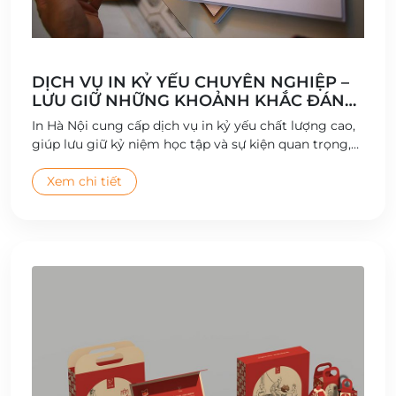
DỊCH VỤ IN KỶ YẾU CHUYÊN NGHIỆP –
LƯU GIỮ NHỮNG KHOẢNH KHẮC ĐÁNG
NHỚ
In Hà Nội cung cấp dịch vụ in kỷ yếu chất lượng cao,
giúp lưu giữ kỷ niệm học tập và sự kiện quan trọng,
với thiết kế sáng tạo và bìa sách bền đẹp.
Xem chi tiết