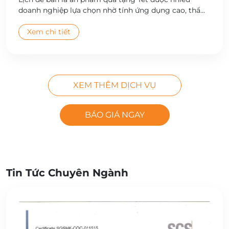
doanh nghiệp lựa chọn nhờ tính ứng dụng cao, thẩm
mỹ đẹp và giá trị quảng bá thương hiệu bền vững.
Công ty Cổ phần In Hà Nội cung cấp dịch vụ thiết kế
Xem chi tiết
và in lịch để bàn theo yêu cầu, đa dạng mẫu mã, chất
lượng cao, giao hàng toàn quốc.
XEM THÊM DỊCH VỤ
BÁO GIÁ NGAY
Tin Tức Chuyên Ngành