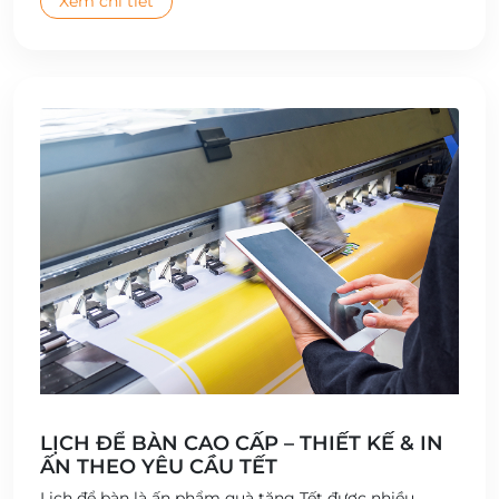
Xem chi tiết
LỊCH ĐỂ BÀN CAO CẤP – THIẾT KẾ & IN
ẤN THEO YÊU CẦU TẾT
Lịch để bàn là ấn phẩm quà tặng Tết được nhiều