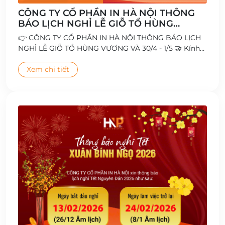
CÔNG TY CỔ PHẦN IN HÀ NỘI THÔNG
BÁO LỊCH NGHỈ LỄ GIỖ TỔ HÙNG
VƯƠNG VÀ 30/4 - 1/5
👉 CÔNG TY CỔ PHẦN IN HÀ NỘI THÔNG BÁO LỊCH
NGHỈ LỄ GIỖ TỔ HÙNG VƯƠNG VÀ 30/4 - 1/5 🤝 Kính
chúc Quý Khách hàng, Đối tác cùng Toàn thể Cán bộ
- Công nhân viên có kỳ nghỉ lễ vui vẻ và ý nghĩa 🥰
Xem chi tiết