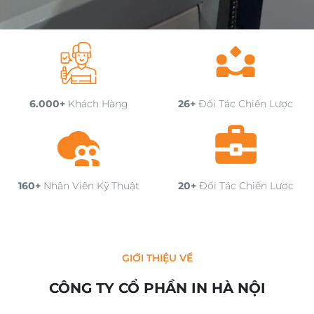
6.000+
Khách Hàng
26+
Đối Tác Chiến Lược
160+
Nhân Viên Kỹ Thuật
20+
Đối Tác Chiến Lược
GIỚI THIỆU VỀ
CÔNG TY CỔ PHẦN IN HÀ NỘI