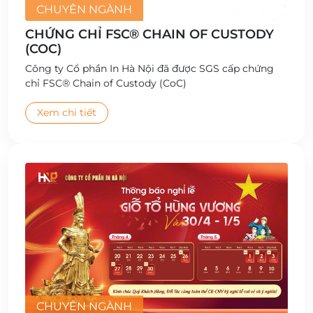
CHUYÊN NGÀNH
CHỨNG CHỈ FSC® CHAIN OF CUSTODY
(COC)
Công ty Cổ phần In Hà Nội đã được SGS cấp chứng
chỉ FSC® Chain of Custody (CoC)
Xem chi tiết
CHUYÊN NGÀNH