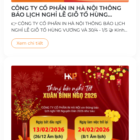
CÔNG TY CỔ PHẦN IN HÀ NỘI THÔNG
BÁO LỊCH NGHỈ LỄ GIỖ TỔ HÙNG
VƯƠNG VÀ 30/4 - 1/5
👉 CÔNG TY CỔ PHẦN IN HÀ NỘI THÔNG BÁO LỊCH
NGHỈ LỄ GIỖ TỔ HÙNG VƯƠNG VÀ 30/4 - 1/5 🤝 Kính
chúc Quý Khách hàng, Đối tác cùng Toàn thể Cán bộ
- Công nhân viên có kỳ nghỉ lễ vui vẻ và ý nghĩa 🥰
Xem chi tiết