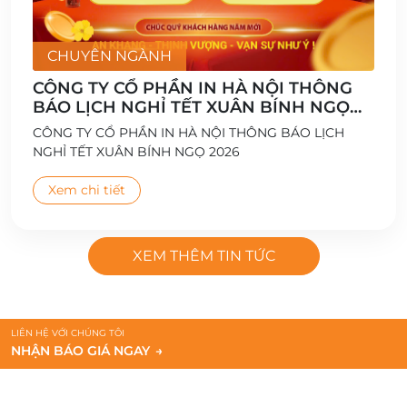
CHUYÊN NGÀNH
CÔNG TY CỔ PHẦN IN HÀ NỘI THÔNG
BÁO LỊCH NGHỈ TẾT XUÂN BÍNH NGỌ
2026
CÔNG TY CỔ PHẦN IN HÀ NỘI THÔNG BÁO LỊCH
NGHỈ TẾT XUÂN BÍNH NGỌ 2026
Xem chi tiết
XEM THÊM TIN TỨC
LIÊN HỆ VỚI CHÚNG TÔI
NHẬN BÁO GIÁ NGAY
→