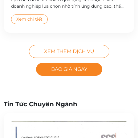
doanh nghiệp lựa chọn nhờ tính ứng dụng cao, thẩm
mỹ đẹp và giá trị quảng bá thương hiệu bền vững.
Công ty Cổ phần In Hà Nội cung cấp dịch vụ thiết kế
Xem chi tiết
và in lịch để bàn theo yêu cầu, đa dạng mẫu mã, chất
lượng cao, giao hàng toàn quốc.
XEM THÊM DỊCH VỤ
BÁO GIÁ NGAY
Tin Tức Chuyên Ngành