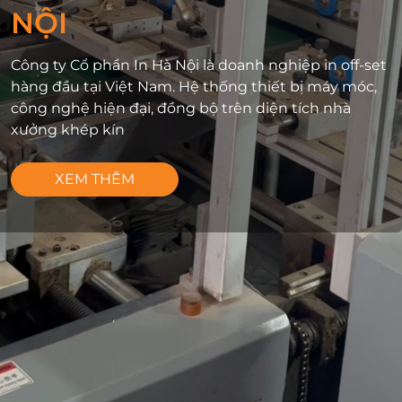
NỘI
Công ty Cổ phần In Hà Nội là doanh nghiệp in off-set
hàng đầu tại Việt Nam. Hệ thống thiết bị máy móc,
công nghệ hiện đại, đồng bộ trên diện tích nhà
xưởng khép kín
XEM THÊM