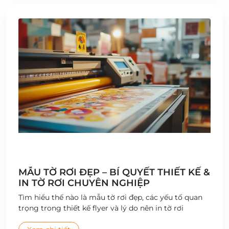
MẪU TỜ RƠI ĐẸP – BÍ QUYẾT THIẾT KẾ &
IN TỜ RƠI CHUYÊN NGHIỆP
Tìm hiểu thế nào là mẫu tờ rơi đẹp, các yếu tố quan
trọng trong thiết kế flyer và lý do nên in tờ rơi