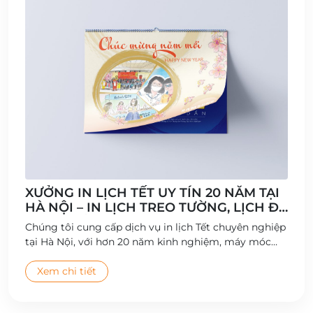
XƯỞNG IN LỊCH TẾT UY TÍN 20 NĂM TẠI
HÀ NỘI – IN LỊCH TREO TƯỜNG, LỊCH ĐỂ
BÀN CHẤT LƯỢNG CAO
Chúng tôi cung cấp dịch vụ in lịch Tết chuyên nghiệp
tại Hà Nội, với hơn 20 năm kinh nghiệm, máy móc
hiện đại và đội ngũ thiết kế sáng tạo.
Xem chi tiết