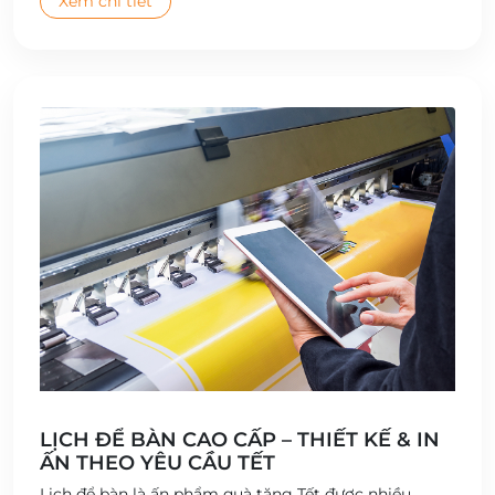
Xem chi tiết
LỊCH ĐỂ BÀN CAO CẤP – THIẾT KẾ & IN
ẤN THEO YÊU CẦU TẾT
Lịch để bàn là ấn phẩm quà tặng Tết được nhiều