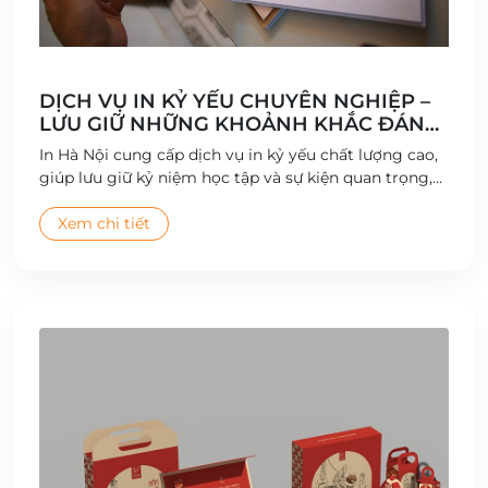
DỊCH VỤ IN KỶ YẾU CHUYÊN NGHIỆP –
LƯU GIỮ NHỮNG KHOẢNH KHẮC ĐÁNG
NHỚ
In Hà Nội cung cấp dịch vụ in kỷ yếu chất lượng cao,
giúp lưu giữ kỷ niệm học tập và sự kiện quan trọng,
với thiết kế sáng tạo và bìa sách bền đẹp.
Xem chi tiết