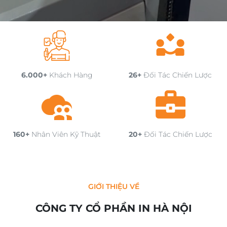
6.000+
Khách Hàng
26+
Đối Tác Chiến Lược
160+
Nhân Viên Kỹ Thuật
20+
Đối Tác Chiến Lược
GIỚI THIỆU VỀ
CÔNG TY CỔ PHẦN IN HÀ NỘI