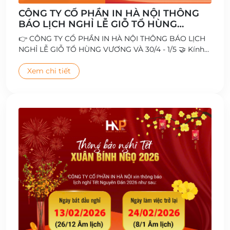
CÔNG TY CỔ PHẦN IN HÀ NỘI THÔNG
BÁO LỊCH NGHỈ LỄ GIỖ TỔ HÙNG
VƯƠNG VÀ 30/4 - 1/5
👉 CÔNG TY CỔ PHẦN IN HÀ NỘI THÔNG BÁO LỊCH
NGHỈ LỄ GIỖ TỔ HÙNG VƯƠNG VÀ 30/4 - 1/5 🤝 Kính
chúc Quý Khách hàng, Đối tác cùng Toàn thể Cán bộ
- Công nhân viên có kỳ nghỉ lễ vui vẻ và ý nghĩa 🥰
Xem chi tiết