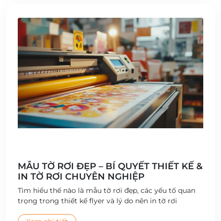
MẪU TỜ RƠI ĐẸP – BÍ QUYẾT THIẾT KẾ &
IN TỜ RƠI CHUYÊN NGHIỆP
Tìm hiểu thế nào là mẫu tờ rơi đẹp, các yếu tố quan
trọng trong thiết kế flyer và lý do nên in tờ rơi