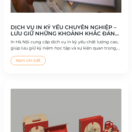
DỊCH VỤ IN KỶ YẾU CHUYÊN NGHIỆP –
LƯU GIỮ NHỮNG KHOẢNH KHẮC ĐÁNG
NHỚ
In Hà Nội cung cấp dịch vụ in kỷ yếu chất lượng cao,
giúp lưu giữ kỷ niệm học tập và sự kiện quan trọng,
với thiết kế sáng tạo và bìa sách bền đẹp.
Xem chi tiết