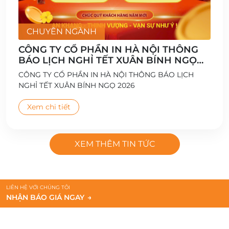
CHUYÊN NGÀNH
CÔNG TY CỔ PHẦN IN HÀ NỘI THÔNG
BÁO LỊCH NGHỈ TẾT XUÂN BÍNH NGỌ
2026
CÔNG TY CỔ PHẦN IN HÀ NỘI THÔNG BÁO LỊCH
NGHỈ TẾT XUÂN BÍNH NGỌ 2026
Xem chi tiết
XEM THÊM TIN TỨC
LIÊN HỆ VỚI CHÚNG TÔI
NHẬN BÁO GIÁ NGAY
→