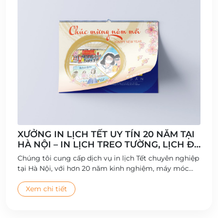
XƯỞNG IN LỊCH TẾT UY TÍN 20 NĂM TẠI
HÀ NỘI – IN LỊCH TREO TƯỜNG, LỊCH ĐỂ
BÀN CHẤT LƯỢNG CAO
Chúng tôi cung cấp dịch vụ in lịch Tết chuyên nghiệp
tại Hà Nội, với hơn 20 năm kinh nghiệm, máy móc
hiện đại và đội ngũ thiết kế sáng tạo.
Xem chi tiết