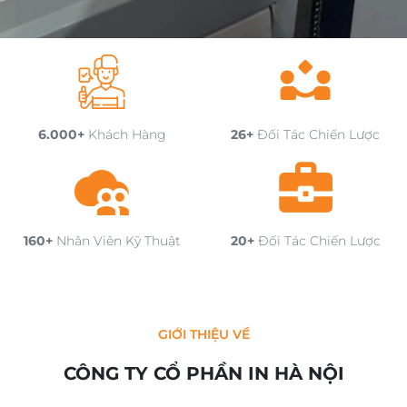
6.000+
Khách Hàng
26+
Đối Tác Chiến Lược
160+
Nhân Viên Kỹ Thuật
20+
Đối Tác Chiến Lược
GIỚI THIỆU VỀ
CÔNG TY CỔ PHẦN IN HÀ NỘI