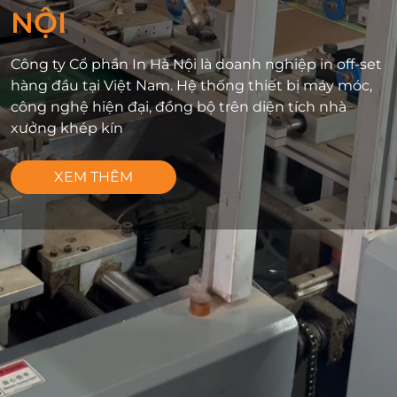
NỘI
Công ty Cổ phần In Hà Nội là doanh nghiệp in off-set
hàng đầu tại Việt Nam. Hệ thống thiết bị máy móc,
công nghệ hiện đại, đồng bộ trên diện tích nhà
xưởng khép kín
XEM THÊM