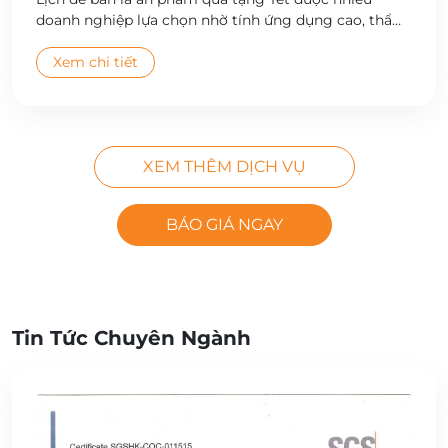
doanh nghiệp lựa chọn nhờ tính ứng dụng cao, thẩm
mỹ đẹp và giá trị quảng bá thương hiệu bền vững.
Công ty Cổ phần In Hà Nội cung cấp dịch vụ thiết kế
Xem chi tiết
và in lịch để bàn theo yêu cầu, đa dạng mẫu mã, chất
lượng cao, giao hàng toàn quốc.
XEM THÊM DỊCH VỤ
BÁO GIÁ NGAY
Tin Tức Chuyên Ngành