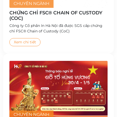
CHUYÊN NGÀNH
CHỨNG CHỈ FSC® CHAIN OF CUSTODY
(COC)
Công ty Cổ phần In Hà Nội đã được SGS cấp chứng
chỉ FSC® Chain of Custody (CoC)
Xem chi tiết
CHUYÊN NGÀNH