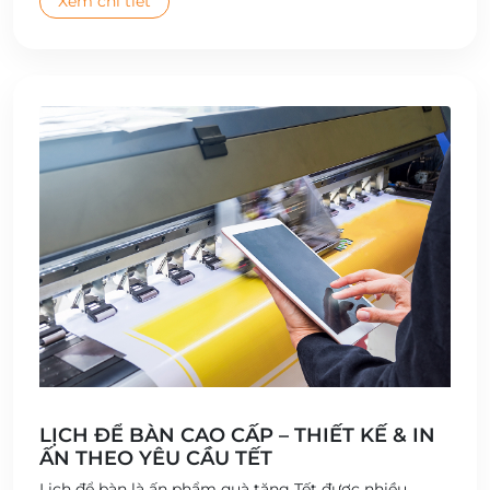
Xem chi tiết
LỊCH ĐỂ BÀN CAO CẤP – THIẾT KẾ & IN
ẤN THEO YÊU CẦU TẾT
Lịch để bàn là ấn phẩm quà tặng Tết được nhiều