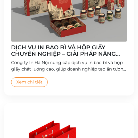
DỊCH VỤ IN BAO BÌ VÀ HỘP GIẤY
CHUYÊN NGHIỆP – GIẢI PHÁP NÂNG
TẦM THƯƠNG HIỆU
Công ty In Hà Nội cung cấp dịch vụ in bao bì và hộp
giấy chất lượng cao, giúp doanh nghiệp tạo ấn tượng
thương hiệu và gia tăng giá trị sản phẩm.
Xem chi tiết