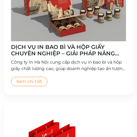
DỊCH VỤ IN BAO BÌ VÀ HỘP GIẤY
CHUYÊN NGHIỆP – GIẢI PHÁP NÂNG
TẦM THƯƠNG HIỆU
Công ty In Hà Nội cung cấp dịch vụ in bao bì và hộp
giấy chất lượng cao, giúp doanh nghiệp tạo ấn tượng
thương hiệu và gia tăng giá trị sản phẩm.
Xem chi tiết