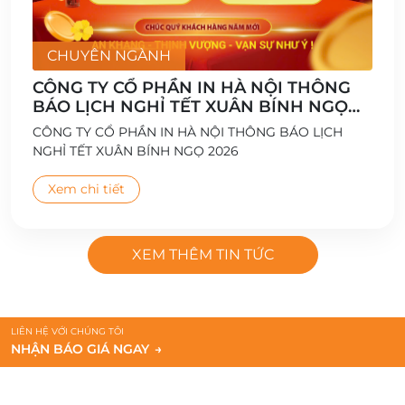
CHUYÊN NGÀNH
CÔNG TY CỔ PHẦN IN HÀ NỘI THÔNG
BÁO LỊCH NGHỈ TẾT XUÂN BÍNH NGỌ
2026
CÔNG TY CỔ PHẦN IN HÀ NỘI THÔNG BÁO LỊCH
NGHỈ TẾT XUÂN BÍNH NGỌ 2026
Xem chi tiết
XEM THÊM TIN TỨC
LIÊN HỆ VỚI CHÚNG TÔI
NHẬN BÁO GIÁ NGAY
→