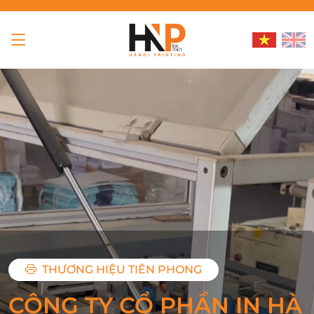
THƯƠNG HIỆU TIÊN PHONG
CÔNG TY CỔ PHẦN IN HÀ