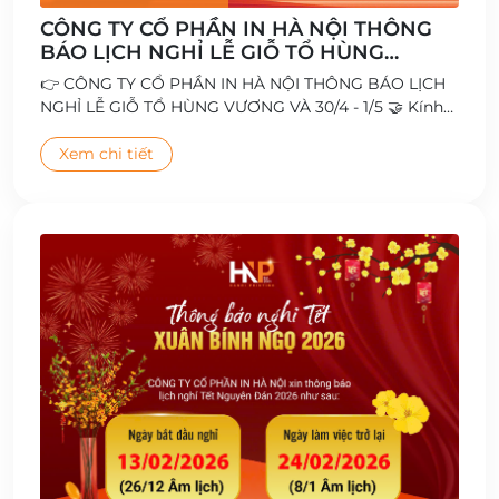
CÔNG TY CỔ PHẦN IN HÀ NỘI THÔNG
BÁO LỊCH NGHỈ LỄ GIỖ TỔ HÙNG
VƯƠNG VÀ 30/4 - 1/5
👉 CÔNG TY CỔ PHẦN IN HÀ NỘI THÔNG BÁO LỊCH
NGHỈ LỄ GIỖ TỔ HÙNG VƯƠNG VÀ 30/4 - 1/5 🤝 Kính
chúc Quý Khách hàng, Đối tác cùng Toàn thể Cán bộ
- Công nhân viên có kỳ nghỉ lễ vui vẻ và ý nghĩa 🥰
Xem chi tiết