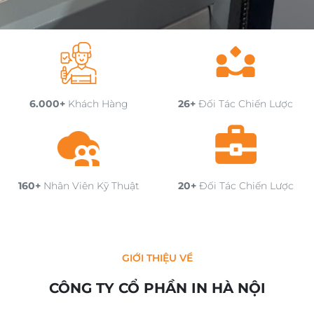
6.000+
Khách Hàng
26+
Đối Tác Chiến Lược
160+
Nhân Viên Kỹ Thuật
20+
Đối Tác Chiến Lược
GIỚI THIỆU VỀ
CÔNG TY CỔ PHẦN IN HÀ NỘI