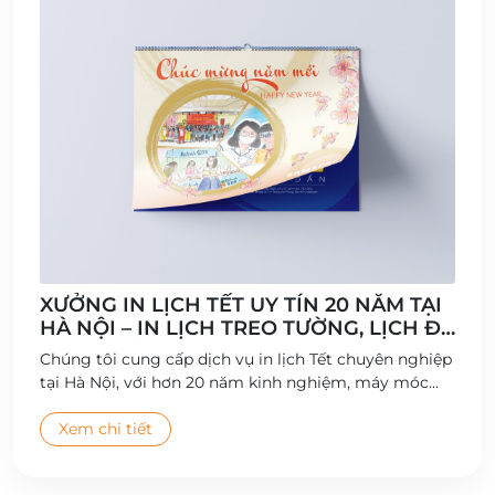
XƯỞNG IN LỊCH TẾT UY TÍN 20 NĂM TẠI
HÀ NỘI – IN LỊCH TREO TƯỜNG, LỊCH ĐỂ
BÀN CHẤT LƯỢNG CAO
Chúng tôi cung cấp dịch vụ in lịch Tết chuyên nghiệp
tại Hà Nội, với hơn 20 năm kinh nghiệm, máy móc
hiện đại và đội ngũ thiết kế sáng tạo.
Xem chi tiết