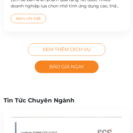
doanh nghiệp lựa chọn nhờ tính ứng dụng cao, thẩm
mỹ đẹp và giá trị quảng bá thương hiệu bền vững.
Công ty Cổ phần In Hà Nội cung cấp dịch vụ thiết kế
Xem chi tiết
và in lịch để bàn theo yêu cầu, đa dạng mẫu mã, chất
lượng cao, giao hàng toàn quốc.
XEM THÊM DỊCH VỤ
BÁO GIÁ NGAY
Tin Tức Chuyên Ngành