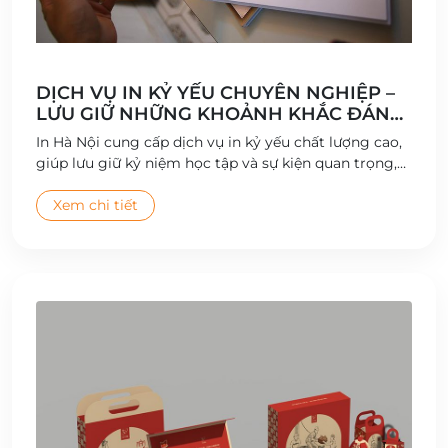
DỊCH VỤ IN KỶ YẾU CHUYÊN NGHIỆP –
LƯU GIỮ NHỮNG KHOẢNH KHẮC ĐÁNG
NHỚ
In Hà Nội cung cấp dịch vụ in kỷ yếu chất lượng cao,
giúp lưu giữ kỷ niệm học tập và sự kiện quan trọng,
với thiết kế sáng tạo và bìa sách bền đẹp.
Xem chi tiết