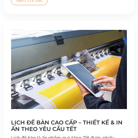
Xem chi tiết
LỊCH ĐỂ BÀN CAO CẤP – THIẾT KẾ & IN
ẤN THEO YÊU CẦU TẾT
Lịch để bàn là ấn phẩm quà tặng Tết được nhiều