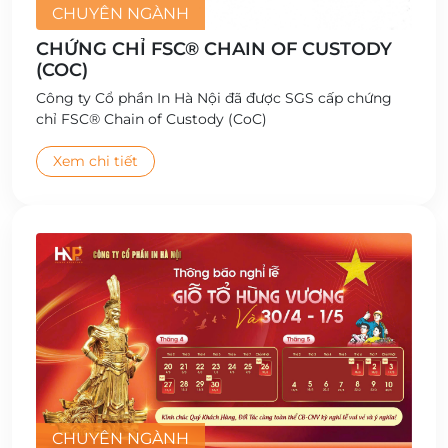
CHUYÊN NGÀNH
CHỨNG CHỈ FSC® CHAIN OF CUSTODY
(COC)
Công ty Cổ phần In Hà Nội đã được SGS cấp chứng
chỉ FSC® Chain of Custody (CoC)
Xem chi tiết
CHUYÊN NGÀNH