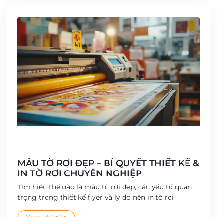
MẪU TỜ RƠI ĐẸP – BÍ QUYẾT THIẾT KẾ &
IN TỜ RƠI CHUYÊN NGHIỆP
Tìm hiểu thế nào là mẫu tờ rơi đẹp, các yếu tố quan
trọng trong thiết kế flyer và lý do nên in tờ rơi