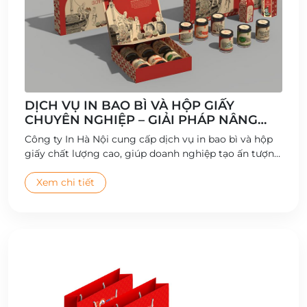
DỊCH VỤ IN BAO BÌ VÀ HỘP GIẤY
CHUYÊN NGHIỆP – GIẢI PHÁP NÂNG
TẦM THƯƠNG HIỆU
Công ty In Hà Nội cung cấp dịch vụ in bao bì và hộp
giấy chất lượng cao, giúp doanh nghiệp tạo ấn tượng
thương hiệu và gia tăng giá trị sản phẩm.
Xem chi tiết