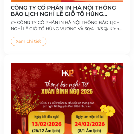
CÔNG TY CỔ PHẦN IN HÀ NỘI THÔNG
BÁO LỊCH NGHỈ LỄ GIỖ TỔ HÙNG
VƯƠNG VÀ 30/4 - 1/5
👉 CÔNG TY CỔ PHẦN IN HÀ NỘI THÔNG BÁO LỊCH
NGHỈ LỄ GIỖ TỔ HÙNG VƯƠNG VÀ 30/4 - 1/5 🤝 Kính
chúc Quý Khách hàng, Đối tác cùng Toàn thể Cán bộ
- Công nhân viên có kỳ nghỉ lễ vui vẻ và ý nghĩa 🥰
Xem chi tiết