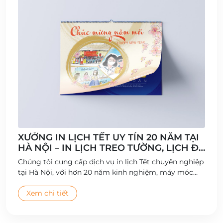
XƯỞNG IN LỊCH TẾT UY TÍN 20 NĂM TẠI
HÀ NỘI – IN LỊCH TREO TƯỜNG, LỊCH ĐỂ
BÀN CHẤT LƯỢNG CAO
Chúng tôi cung cấp dịch vụ in lịch Tết chuyên nghiệp
tại Hà Nội, với hơn 20 năm kinh nghiệm, máy móc
hiện đại và đội ngũ thiết kế sáng tạo.
Xem chi tiết