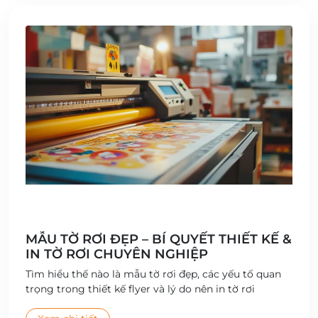
MẪU TỜ RƠI ĐẸP – BÍ QUYẾT THIẾT KẾ &
IN TỜ RƠI CHUYÊN NGHIỆP
Tìm hiểu thế nào là mẫu tờ rơi đẹp, các yếu tố quan
trọng trong thiết kế flyer và lý do nên in tờ rơi