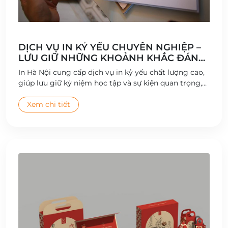
DỊCH VỤ IN KỶ YẾU CHUYÊN NGHIỆP –
LƯU GIỮ NHỮNG KHOẢNH KHẮC ĐÁNG
NHỚ
In Hà Nội cung cấp dịch vụ in kỷ yếu chất lượng cao,
giúp lưu giữ kỷ niệm học tập và sự kiện quan trọng,
với thiết kế sáng tạo và bìa sách bền đẹp.
Xem chi tiết