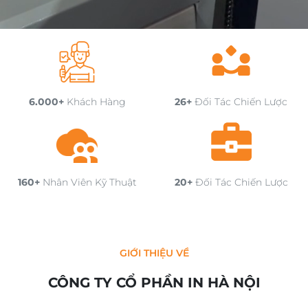
6.000+
Khách Hàng
26+
Đối Tác Chiến Lược
160+
Nhân Viên Kỹ Thuật
20+
Đối Tác Chiến Lược
GIỚI THIỆU VỀ
CÔNG TY CỔ PHẦN IN HÀ NỘI