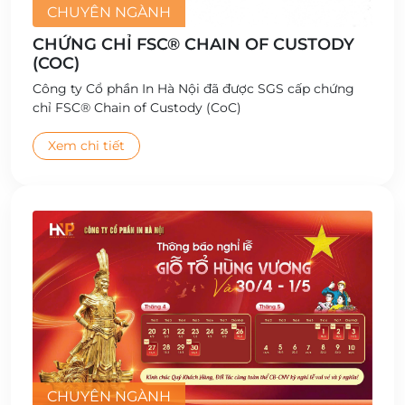
CHUYÊN NGÀNH
CHỨNG CHỈ FSC® CHAIN OF CUSTODY
(COC)
Công ty Cổ phần In Hà Nội đã được SGS cấp chứng
chỉ FSC® Chain of Custody (CoC)
Xem chi tiết
CHUYÊN NGÀNH