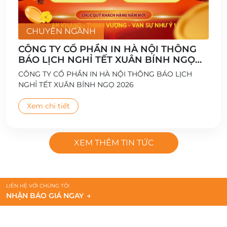
CHUYÊN NGÀNH
CÔNG TY CỔ PHẦN IN HÀ NỘI THÔNG
BÁO LỊCH NGHỈ TẾT XUÂN BÍNH NGỌ
2026
CÔNG TY CỔ PHẦN IN HÀ NỘI THÔNG BÁO LỊCH
NGHỈ TẾT XUÂN BÍNH NGỌ 2026
Xem chi tiết
XEM THÊM TIN TỨC
LIÊN HỆ VỚI CHÚNG TÔI
NHẬN BÁO GIÁ NGAY
→