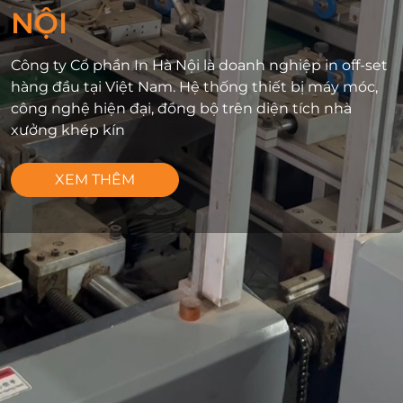
NỘI
Công ty Cổ phần In Hà Nội là doanh nghiệp in off-set
hàng đầu tại Việt Nam. Hệ thống thiết bị máy móc,
công nghệ hiện đại, đồng bộ trên diện tích nhà
xưởng khép kín
XEM THÊM