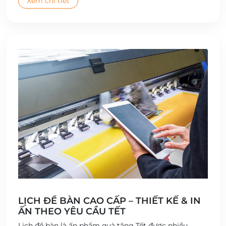
Xem chi tiết
LỊCH ĐỂ BÀN CAO CẤP – THIẾT KẾ & IN
ẤN THEO YÊU CẦU TẾT
Lịch để bàn là ấn phẩm quà tặng Tết được nhiều