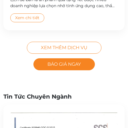
doanh nghiệp lựa chọn nhờ tính ứng dụng cao, thẩm
mỹ đẹp và giá trị quảng bá thương hiệu bền vững.
Công ty Cổ phần In Hà Nội cung cấp dịch vụ thiết kế
Xem chi tiết
và in lịch để bàn theo yêu cầu, đa dạng mẫu mã, chất
lượng cao, giao hàng toàn quốc.
XEM THÊM DỊCH VỤ
BÁO GIÁ NGAY
Tin Tức Chuyên Ngành