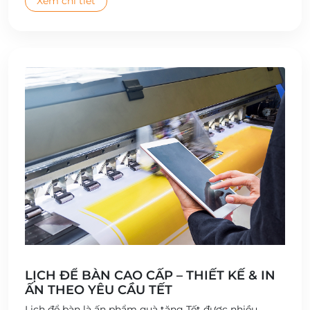
Xem chi tiết
LỊCH ĐỂ BÀN CAO CẤP – THIẾT KẾ & IN
ẤN THEO YÊU CẦU TẾT
Lịch để bàn là ấn phẩm quà tặng Tết được nhiều