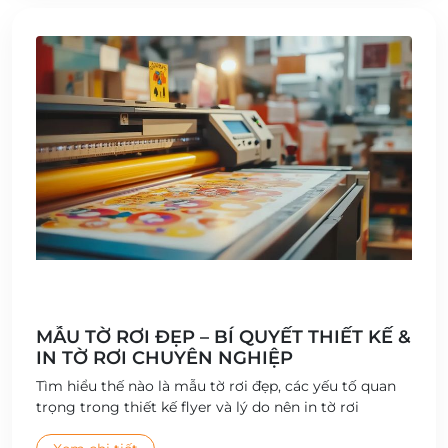
MẪU TỜ RƠI ĐẸP – BÍ QUYẾT THIẾT KẾ &
IN TỜ RƠI CHUYÊN NGHIỆP
Tìm hiểu thế nào là mẫu tờ rơi đẹp, các yếu tố quan
trọng trong thiết kế flyer và lý do nên in tờ rơi