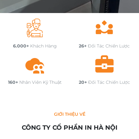
6.000+
Khách Hàng
26+
Đối Tác Chiến Lược
160+
Nhân Viên Kỹ Thuật
20+
Đối Tác Chiến Lược
GIỚI THIỆU VỀ
CÔNG TY CỔ PHẦN IN HÀ NỘI