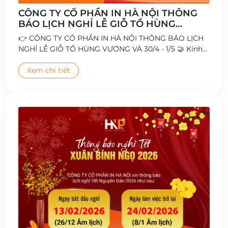
CÔNG TY CỔ PHẦN IN HÀ NỘI THÔNG
BÁO LỊCH NGHỈ LỄ GIỖ TỔ HÙNG
VƯƠNG VÀ 30/4 - 1/5
👉 CÔNG TY CỔ PHẦN IN HÀ NỘI THÔNG BÁO LỊCH
NGHỈ LỄ GIỖ TỔ HÙNG VƯƠNG VÀ 30/4 - 1/5 🤝 Kính
chúc Quý Khách hàng, Đối tác cùng Toàn thể Cán bộ
- Công nhân viên có kỳ nghỉ lễ vui vẻ và ý nghĩa 🥰
Xem chi tiết