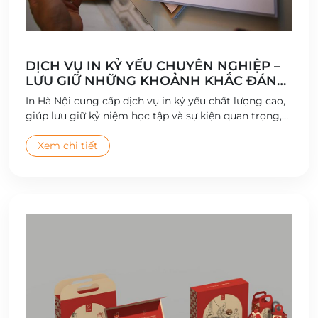
DỊCH VỤ IN KỶ YẾU CHUYÊN NGHIỆP –
LƯU GIỮ NHỮNG KHOẢNH KHẮC ĐÁNG
NHỚ
In Hà Nội cung cấp dịch vụ in kỷ yếu chất lượng cao,
giúp lưu giữ kỷ niệm học tập và sự kiện quan trọng,
với thiết kế sáng tạo và bìa sách bền đẹp.
Xem chi tiết