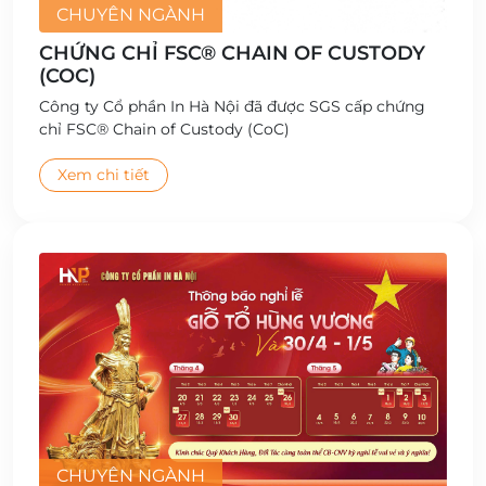
CHUYÊN NGÀNH
CHỨNG CHỈ FSC® CHAIN OF CUSTODY
(COC)
Công ty Cổ phần In Hà Nội đã được SGS cấp chứng
chỉ FSC® Chain of Custody (CoC)
Xem chi tiết
CHUYÊN NGÀNH