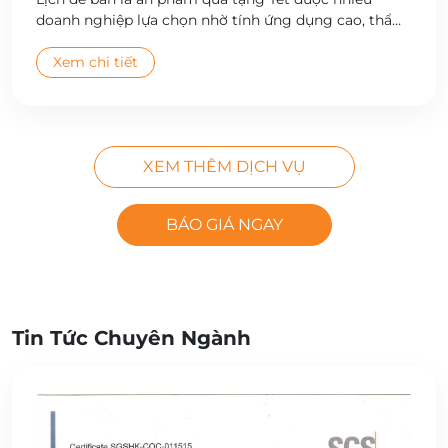
doanh nghiệp lựa chọn nhờ tính ứng dụng cao, thẩm
mỹ đẹp và giá trị quảng bá thương hiệu bền vững.
Công ty Cổ phần In Hà Nội cung cấp dịch vụ thiết kế
Xem chi tiết
và in lịch để bàn theo yêu cầu, đa dạng mẫu mã, chất
lượng cao, giao hàng toàn quốc.
XEM THÊM DỊCH VỤ
BÁO GIÁ NGAY
Tin Tức Chuyên Ngành