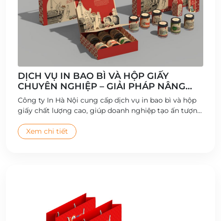
DỊCH VỤ IN BAO BÌ VÀ HỘP GIẤY
CHUYÊN NGHIỆP – GIẢI PHÁP NÂNG
TẦM THƯƠNG HIỆU
Công ty In Hà Nội cung cấp dịch vụ in bao bì và hộp
giấy chất lượng cao, giúp doanh nghiệp tạo ấn tượng
thương hiệu và gia tăng giá trị sản phẩm.
Xem chi tiết