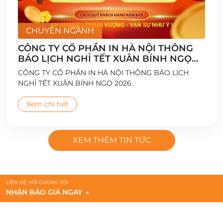
CHUYÊN NGÀNH
CÔNG TY CỔ PHẦN IN HÀ NỘI THÔNG
BÁO LỊCH NGHỈ TẾT XUÂN BÍNH NGỌ
2026
CÔNG TY CỔ PHẦN IN HÀ NỘI THÔNG BÁO LỊCH
NGHỈ TẾT XUÂN BÍNH NGỌ 2026
Xem chi tiết
XEM THÊM TIN TỨC
LIÊN HỆ VỚI CHÚNG TÔI
NHẬN BÁO GIÁ NGAY
→